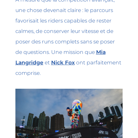
une chose devenait claire : le parcours
favorisait les riders capables de rester
calmes, de conserver leur vitesse et de
poser des runs complets sans se poser
de questions. Une mission que
Mia
Langridge
et
Nick Fox
ont parfaitement
comprise.