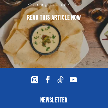
Où manger durant APIK !
READ THIS
ARTICLE
NOW
NEWSLETTER